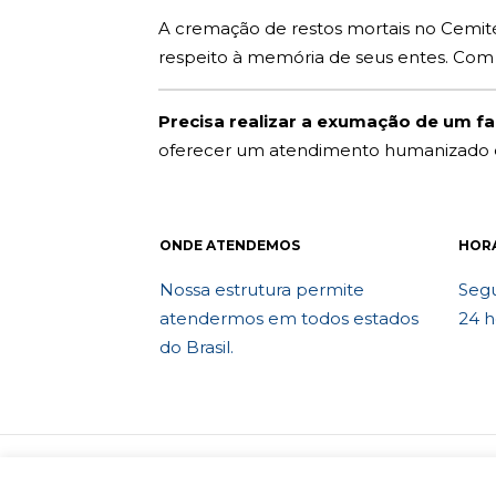
A cremação de restos mortais no Cemitér
respeito à memória de seus entes. Com
Precisa realizar a exumação de um fa
oferecer um atendimento humanizado e 
ONDE ATENDEMOS
HOR
Nossa estrutura permite
Segu
atendermos em todos estados
24 h
do Brasil.
© 2010 Exumafune. Todos direitos reser