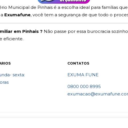
io Municipal de Pinhais é a escolha ideal para famílias q
 a
Exumafune
, você tem a segurança de que todo o proces
miliar em Pinhais ?
Não passe por essa burocracia sozinho
eficiente.
ARIOS
CONTATOS
nda- sexta:
EXUMA FUNE
oras
0800 000 8995
exumacao@exumafune.co
vados- Ligue 0800 000 8995. Exumações de ossos em todo o