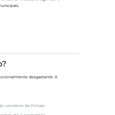
unicipais.
o?
mocionalmente desgastante. A
 cemitério de Pinhais .
rtais até o crematório.