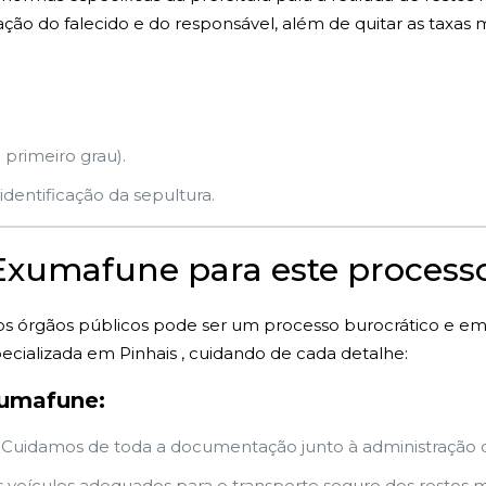
o do falecido e do responsável, além de quitar as taxas m
 primeiro grau).
dentificação da sepultura.
 Exumafune para este process
s órgãos públicos pode ser um processo burocrático e e
cializada em Pinhais , cuidando de cada detalhe:
xumafune:
Cuidamos de toda a documentação junto à administração do
veículos adequados para o transporte seguro dos restos mo