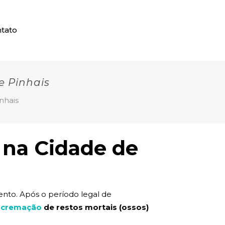
tato
e Pinhais
nhais
 na Cidade de
nto. Após o período legal de
a
cremação
de restos mortais (ossos)