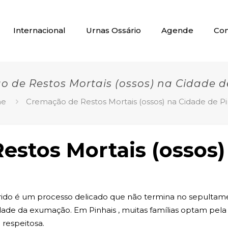
Internacional
Urnas Ossário
Agende
Con
 de Restos Mortais (ossos) na Cidade d
e
Cremação de Restos Mortais (ossos) na Cidade de Pi
estos Mortais (ossos)
ido é um processo delicado que não termina no sepultame
dade da exumação. Em Pinhais , muitas famílias optam pel
 respeitosa.