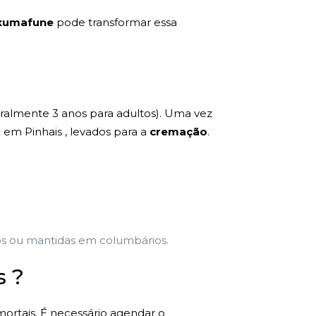
xumafune
pode transformar essa
eralmente 3 anos para adultos). Uma vez
em Pinhais , levados para a
cremação
.
vos ou mantidas em columbários.
s ?
mortais. É necessário agendar o