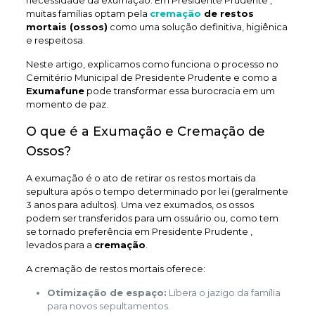
necessidade da exumação. Em Presidente Prudente ,
muitas famílias optam pela
cremação
de restos
mortais (ossos)
como uma solução definitiva, higiênica
e respeitosa.
Neste artigo, explicamos como funciona o processo no
Cemitério Municipal de Presidente Prudente e como a
Exumafune
pode transformar essa burocracia em um
momento de paz.
O que é a Exumação e Cremação de
Ossos?
A exumação é o ato de retirar os restos mortais da
sepultura após o tempo determinado por lei (geralmente
3 anos para adultos). Uma vez exumados, os ossos
podem ser transferidos para um ossuário ou, como tem
se tornado preferência em Presidente Prudente ,
levados para a
cremação
.
A cremação de restos mortais oferece:
Otimização de espaço:
Libera o jazigo da família
para novos sepultamentos.