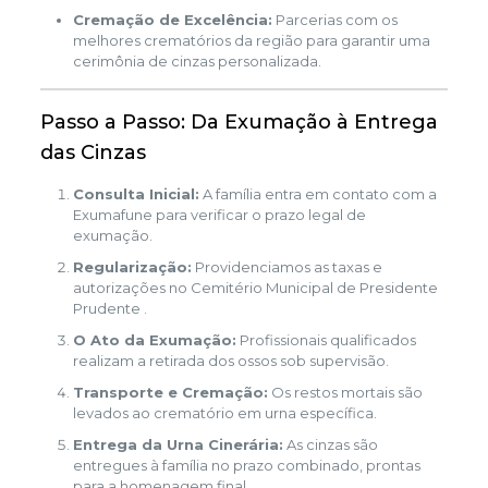
Cremação de Excelência:
Parcerias com os
melhores crematórios da região para garantir uma
cerimônia de cinzas personalizada.
Passo a Passo: Da Exumação à Entrega
das Cinzas
Consulta Inicial:
A família entra em contato com a
Exumafune para verificar o prazo legal de
exumação.
Regularização:
Providenciamos as taxas e
autorizações no Cemitério Municipal de Presidente
Prudente .
O Ato da Exumação:
Profissionais qualificados
realizam a retirada dos ossos sob supervisão.
Transporte e Cremação:
Os restos mortais são
levados ao crematório em urna específica.
Entrega da Urna Cinerária:
As cinzas são
entregues à família no prazo combinado, prontas
para a homenagem final.