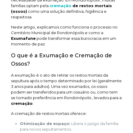
necessidade da exumação. Em Rondonópolis , muitas
famílias optam pela
cremação
de restos mortais
(ossos)
como uma solução definitiva, higiênica e
respeitosa.
Neste artigo, explicamos como funciona o processo no
Cemitério Municipal de Rondonópolis e como a
Exumafune
pode transformar essa burocracia em um
momento de paz.
O que é a Exumação e Cremação de
Ossos?
A exumação é o ato de retirar os restos mortais da
sepultura após o tempo determinado por lei (geralmente
3 anos para adultos). Uma vez exumados, os ossos
podem ser transferidos para um ossuário ou, como tem
se tornado preferência em Rondonópolis , levados para a
cremação
.
A cremação de restos mortais oferece:
Otimização de espaço:
Libera o jazigo da família
para novos sepultamentos.