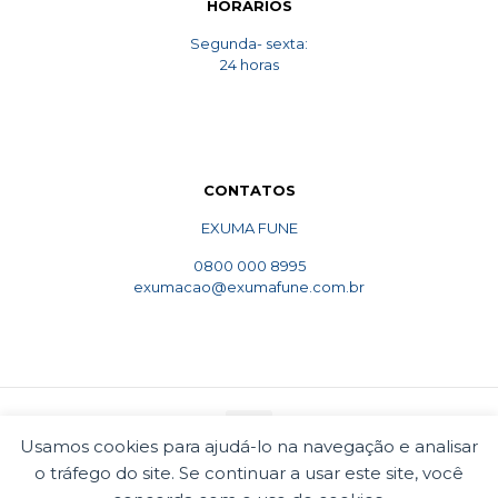
HORARIOS
Segunda- sexta:
24 horas
CONTATOS
EXUMA FUNE
0800 000 8995
exumacao@exumafune.com.br
Usamos cookies para ajudá-lo na navegação e analisar
o tráfego do site. Se continuar a usar este site, você
© 2010 Exumafune. Todos direitos reservados- Ligue