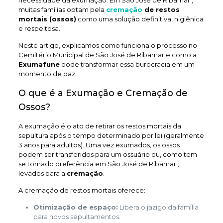
necessidade da exumação. Em São José de Ribamar ,
muitas famílias optam pela
cremação
de restos
mortais (ossos)
como uma solução definitiva, higiênica
e respeitosa.
Neste artigo, explicamos como funciona o processo no
Cemitério Municipal de São José de Ribamar e como a
Exumafune
pode transformar essa burocracia em um
momento de paz.
O que é a Exumação e Cremação de
Ossos?
A exumação é o ato de retirar os restos mortais da
sepultura após o tempo determinado por lei (geralmente
3 anos para adultos). Uma vez exumados, os ossos
podem ser transferidos para um ossuário ou, como tem
se tornado preferência em São José de Ribamar ,
levados para a
cremação
.
A cremação de restos mortais oferece:
Otimização de espaço:
Libera o jazigo da família
para novos sepultamentos.