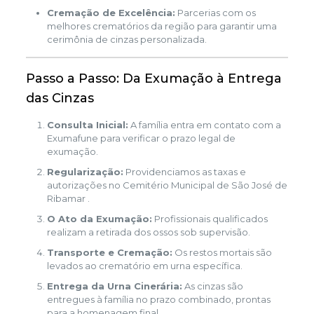
Cremação de Excelência:
Parcerias com os
melhores crematórios da região para garantir uma
cerimônia de cinzas personalizada.
Passo a Passo: Da Exumação à Entrega
das Cinzas
Consulta Inicial:
A família entra em contato com a
Exumafune para verificar o prazo legal de
exumação.
Regularização:
Providenciamos as taxas e
autorizações no Cemitério Municipal de São José de
Ribamar .
O Ato da Exumação:
Profissionais qualificados
realizam a retirada dos ossos sob supervisão.
Transporte e Cremação:
Os restos mortais são
levados ao crematório em urna específica.
Entrega da Urna Cinerária:
As cinzas são
entregues à família no prazo combinado, prontas
para a homenagem final.