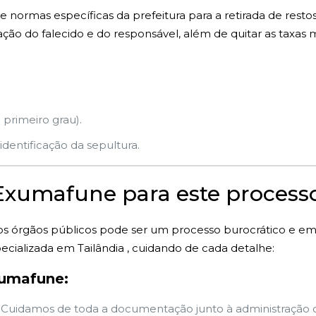
e normas específicas da prefeitura para a retirada de resto
o do falecido e do responsável, além de quitar as taxas m
 primeiro grau).
dentificação da sepultura.
 Exumafune para este process
s órgãos públicos pode ser um processo burocrático e e
cializada em Tailândia , cuidando de cada detalhe:
xumafune:
Cuidamos de toda a documentação junto à administração do