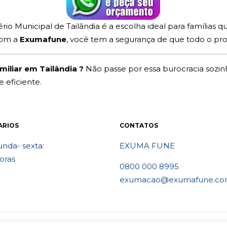
io Municipal de Tailândia é a escolha ideal para famílias
Com a
Exumafune
, você tem a segurança de que todo o pro
iliar em Tailândia ?
Não passe por essa burocracia sozin
eficiente.
ARIOS
CONTATOS
nda- sexta:
EXUMA FUNE
oras
0800 000 8995
exumacao@exumafune.co