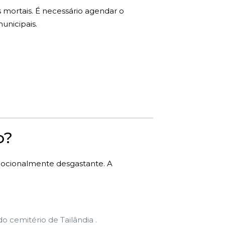
s mortais. É necessário agendar o
unicipais.
o?
mocionalmente desgastante. A
 cemitério de Tailândia .