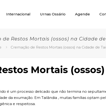
Internacional
Urnas Ossário
Agende
Con
de Restos Mortais (ossos) na Cidade de
e
Cremação de Restos Mortais (ossos) na Cidade de Tai
estos Mortais (ossos)
ido é um processo delicado que não termina no sepultame
dade da exumação. Em Tailândia , muitas famílias optam pe
iênica e respeitosa.