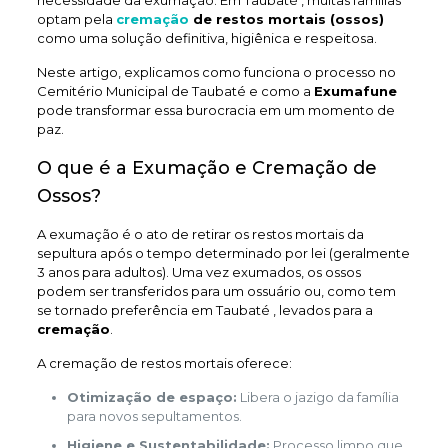
necessidade da exumação. Em Taubaté , muitas famílias
optam pela
cremação
de restos mortais (ossos)
como uma solução definitiva, higiênica e respeitosa.
Neste artigo, explicamos como funciona o processo no
Cemitério Municipal de Taubaté e como a
Exumafune
pode transformar essa burocracia em um momento de
paz.
O que é a Exumação e Cremação de
Ossos?
A exumação é o ato de retirar os restos mortais da
sepultura após o tempo determinado por lei (geralmente
3 anos para adultos). Uma vez exumados, os ossos
podem ser transferidos para um ossuário ou, como tem
se tornado preferência em Taubaté , levados para a
cremação
.
A cremação de restos mortais oferece:
Otimização de espaço:
Libera o jazigo da família
para novos sepultamentos.
Higiene e Sustentabilidade:
Processo limpo que