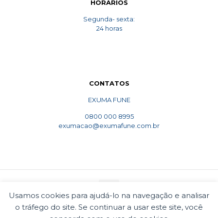
HORARIOS
Segunda- sexta:
24 horas
CONTATOS
EXUMA FUNE
0800 000 8995
exumacao@exumafune.com.br
Usamos cookies para ajudá-lo na navegação e analisar
o tráfego do site. Se continuar a usar este site, você
© 2010 Exumafune. Todos direitos reservados- Ligue