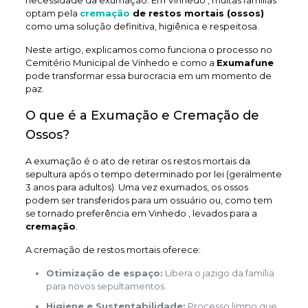
necessidade da exumação. Em Vinhedo , muitas famílias
optam pela
cremação
de restos mortais (ossos)
como uma solução definitiva, higiênica e respeitosa.
Neste artigo, explicamos como funciona o processo no
Cemitério Municipal de Vinhedo e como a
Exumafune
pode transformar essa burocracia em um momento de
paz.
O que é a Exumação e Cremação de
Ossos?
A exumação é o ato de retirar os restos mortais da
sepultura após o tempo determinado por lei (geralmente
3 anos para adultos). Uma vez exumados, os ossos
podem ser transferidos para um ossuário ou, como tem
se tornado preferência em Vinhedo , levados para a
cremação
.
A cremação de restos mortais oferece:
Otimização de espaço:
Libera o jazigo da família
para novos sepultamentos.
Higiene e Sustentabilidade:
Processo limpo que