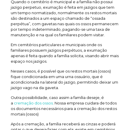
Quando o cemitério é municipal e a família não possui
jazigo perpetuo, exumação é feita em jazigos que tem
um tempo normatizado, normalmente os restos mortais
são destinados a um espaço chamado de “ossada
perpétua”, com gavetas nas quais os ossos permanecem
por tempo indeterminado, pagando-se uma taxa de
manutenção e na qual os familiares podem visitar.
Em cemitérios particulares e municipais onde os
familiares possuem jazigos perpétuos, a exumação
apenas é feita quando a família solicita, visando abrir mais
espaço nos jazigos.
Nesses casos, é possível que os restos mortais (ossos)
fique condicionada em uma urna ossuário, que é
acondicionada na lateral do jazigo, permitindo deixar um
jazigo vago na da gaveta.
Outra possibilidade, caso assim a família deseje, é
a
cremação dos ossos
. Nossa empresa cuidara de todos
os documentos necessários para a cremação dos restos
mortais (ossos)
Após a cremação, a família receberá as cinzas e poderá
optar o que deseja fazer com ela: existe em cemitérios