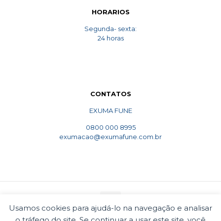
HORARIOS
Segunda- sexta:
24 horas
CONTATOS
EXUMA FUNE
0800 000 8995
exumacao@exumafune.com.br
Usamos cookies para ajudá-lo na navegação e analisar
o tráfego do site. Se continuar a usar este site, você