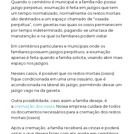
Quando o cemitério é municipal e a família não possui
jazigo perpetuo, exumação é feita em jazigos que tem
um tempo normatizado, normalmente os restos mortais
são destinados a um espaço chamado de “ossada
perpétua”, com gavetas nas quais os ossos permanecem
por tempo indeterminado, pagando-se uma taxa de
manutenção e na qual os familiares podem visitar.
Em cemitérios particulares e municipais onde os
familiares possuem jazigos perpétuos, a exumação
apenas é feita quando a família solicita, visando abrir mais
espaço nos jazigos.
Nesses casos, é possível que os restos mortais (ossos)
fique condicionada em uma urna ossuário, que é
acondicionada na lateral do jazigo, permitindo deixar um
jazigo vago na da gaveta.
Outra possibilidade, caso assim a família deseje, é
a
cremação dos ossos
. Nossa empresa cuidara de todos
os documentos necessários para a cremação dos restos
mortais (ossos)
Após a cremação, a família receberá as cinzas e poderá
optar o que deseja fazer com ela: existe em cemitérios