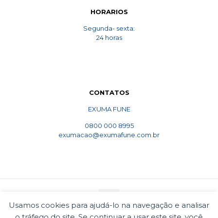
HORARIOS
Segunda- sexta:
24 horas
CONTATOS
EXUMA FUNE
0800 000 8995
exumacao@exumafune.com.br
Usamos cookies para ajudá-lo na navegação e analisar
o tráfego do site. Se continuar a usar este site, você