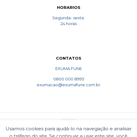
HORARIOS
Segunda- sexta:
24 horas
CONTATOS
EXUMA FUNE
0800 000 8995
exumacao@exumafune.com.br
Usamos cookies para ajudá-lo na navegação e analisar
o tráfego do site. Se continuar a usar este site, você