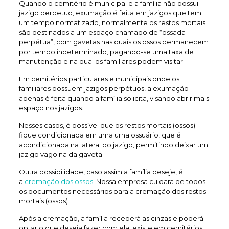
Quando o cemitério é municipal e a família não possui
jazigo perpetuo, exumação é feita em jazigos que tem
um tempo normatizado, normalmente os restos mortais
são destinados a um espaço chamado de “ossada
perpétua”, com gavetas nas quais os ossos permanecem
por tempo indeterminado, pagando-se uma taxa de
manutenção e na qual os familiares podem visitar.
Em cemitérios particulares e municipais onde os
familiares possuem jazigos perpétuos, a exumação
apenas é feita quando a família solicita, visando abrir mais
espaço nos jazigos.
Nesses casos, é possível que os restos mortais (ossos)
fique condicionada em uma urna ossuário, que é
acondicionada na lateral do jazigo, permitindo deixar um
jazigo vago na da gaveta.
Outra possibilidade, caso assim a família deseje, é
a
cremação dos ossos
. Nossa empresa cuidara de todos
os documentos necessários para a cremação dos restos
mortais (ossos)
Após a cremação, a família receberá as cinzas e poderá
optar o que deseja fazer com ela: existe em cemitérios