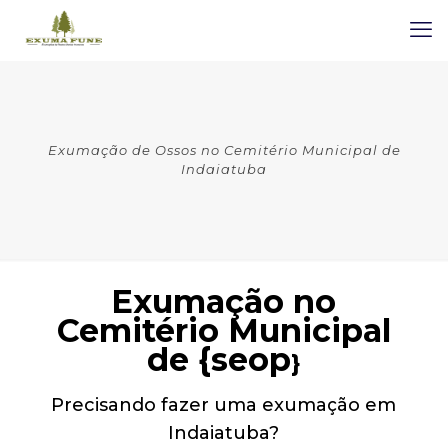
Exumação de Ossos no Cemitério Municipal de
Indaiatuba
Exumação no
Cemitério Municipal
de {seop
}
Precisando fazer uma exumação em
Indaiatuba?