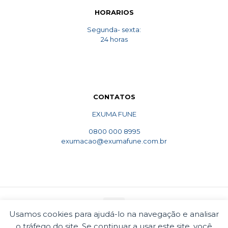
HORARIOS
Segunda- sexta:
24 horas
CONTATOS
EXUMA FUNE
0800 000 8995
exumacao@exumafune.com.br
Usamos cookies para ajudá-lo na navegação e analisar
o tráfego do site. Se continuar a usar este site, você