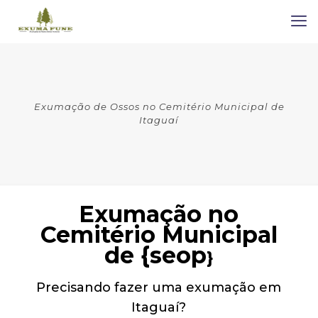
Exumação de Ossos no Cemitério Municipal de
Itaguaí
Exumação no
Cemitério Municipal
de {seop
}
Precisando fazer uma exumação em
Itaguaí?