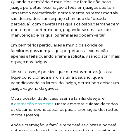
Quando o cemitério é municipal e a família não possui
jazigo perpetuo, exumação é feita em jazigos que tem
um tempo normatizado, normalmente os restos mortais
são destinados a um espaço chamado de “ossada
perpétua”, com gavetas nas quais os ossos permanecem
por tempo indeterminado, pagando-se uma taxa de
manutenção e na qual os familiares podem visitar.
Em cemitérios particulares e municipais onde os
familiares possuem jazigos perpétuos, a exumação
apenas é feita quando a família solicita, visando abrir mais
espaço nos jazigos.
Nesses casos, é possível que os restos mortais (ossos)
fique condicionada em uma urna ossuário, que é
acondicionada na lateral do jazigo, permitindo deixar um
jazigo vago na da gaveta.
Outra possibilidade, caso assim a família deseje, é
a
cremação dos ossos
. Nossa empresa cuidara de todos
os documentos necessários para a cremação dos restos
mortais (ossos)
Após a cremação, a família receberá as cinzas e poderá
optar o que deseja fazer com ela: existe em cemitérios