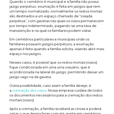
Quando o cemitério é municipal e a família não possui
jazigo perpetuo, exumação é feita em jazigos que tem
um tempo normatizado, normalmente os restos mortais
são destinados a um espaço chamado de “ossada
perpétua”, com gavetas nas quais os ossos permanecem
por tempo indeterminado, pagando-se uma taxa de
manutenção e na qual os familiares podem visitar.
Em cemitérios particulares e municipais onde os
familiares possuem jazigos perpétuos, a exumação
apenas é feita quando a família solicita, visando abrir mais
espaço nos jazigos.
Nesses casos, é possível que os restos mortais (ossos)
fique condicionada em uma urna ossuário, que é
acondicionada na lateral do jazigo, permitindo deixar um
jazigo vago na da gaveta.
Outra possibilidade, caso assim a família deseje, é
a
cremação dos ossos
. Nossa empresa cuidara de todos
os documentos necessários para a cremação dos restos
mortais (ossos)
Após a cremação, a família receberá as cinzas e poderá
optar o que deseja fazer com ela: existe em cemitérios