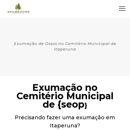
Exumação de Ossos no Cemitério Municipal de
Itaperuna
Exumação no
Cemitério Municipal
de {seop
}
Precisando fazer uma exumação em
Itaperuna?