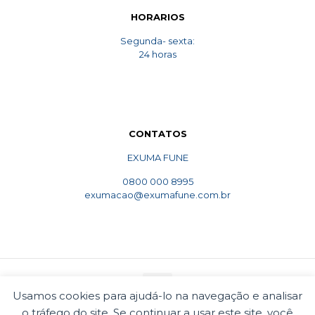
HORARIOS
Segunda- sexta:
24 horas
CONTATOS
EXUMA FUNE
0800 000 8995
exumacao@exumafune.com.br
Usamos cookies para ajudá-lo na navegação e analisar
o tráfego do site. Se continuar a usar este site, você