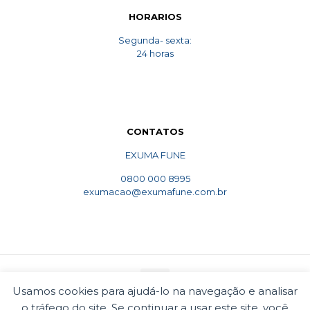
HORARIOS
Segunda- sexta:
24 horas
CONTATOS
EXUMA FUNE
0800 000 8995
exumacao@exumafune.com.br
Usamos cookies para ajudá-lo na navegação e analisar
o tráfego do site. Se continuar a usar este site, você