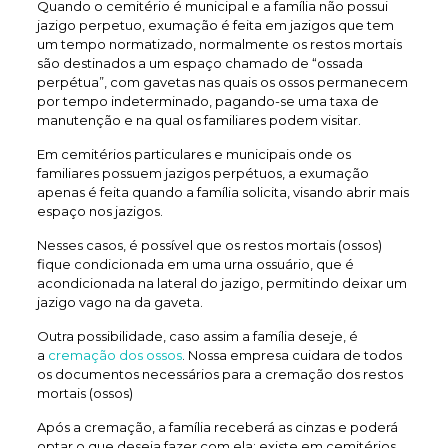
Quando o cemitério é municipal e a família não possui
jazigo perpetuo, exumação é feita em jazigos que tem
um tempo normatizado, normalmente os restos mortais
são destinados a um espaço chamado de “ossada
perpétua”, com gavetas nas quais os ossos permanecem
por tempo indeterminado, pagando-se uma taxa de
manutenção e na qual os familiares podem visitar.
Em cemitérios particulares e municipais onde os
familiares possuem jazigos perpétuos, a exumação
apenas é feita quando a família solicita, visando abrir mais
espaço nos jazigos.
Nesses casos, é possível que os restos mortais (ossos)
fique condicionada em uma urna ossuário, que é
acondicionada na lateral do jazigo, permitindo deixar um
jazigo vago na da gaveta.
Outra possibilidade, caso assim a família deseje, é
a
cremação dos ossos
. Nossa empresa cuidara de todos
os documentos necessários para a cremação dos restos
mortais (ossos)
Após a cremação, a família receberá as cinzas e poderá
optar o que deseja fazer com ela: existe em cemitérios