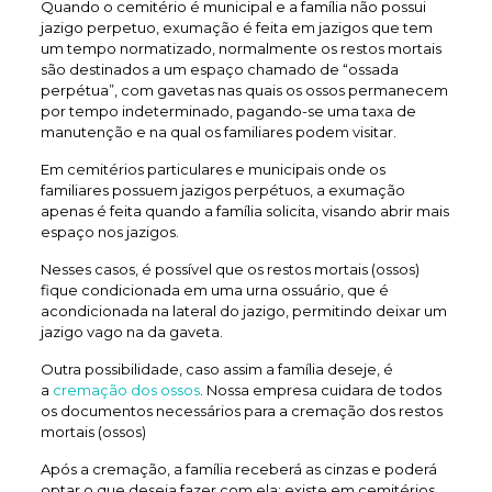
Quando o cemitério é municipal e a família não possui
jazigo perpetuo, exumação é feita em jazigos que tem
um tempo normatizado, normalmente os restos mortais
são destinados a um espaço chamado de “ossada
perpétua”, com gavetas nas quais os ossos permanecem
por tempo indeterminado, pagando-se uma taxa de
manutenção e na qual os familiares podem visitar.
Em cemitérios particulares e municipais onde os
familiares possuem jazigos perpétuos, a exumação
apenas é feita quando a família solicita, visando abrir mais
espaço nos jazigos.
Nesses casos, é possível que os restos mortais (ossos)
fique condicionada em uma urna ossuário, que é
acondicionada na lateral do jazigo, permitindo deixar um
jazigo vago na da gaveta.
Outra possibilidade, caso assim a família deseje, é
a
cremação dos ossos
. Nossa empresa cuidara de todos
os documentos necessários para a cremação dos restos
mortais (ossos)
Após a cremação, a família receberá as cinzas e poderá
optar o que deseja fazer com ela: existe em cemitérios