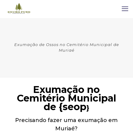
Exumação de Ossos no Cemitério Municipal de
Muriaé
Exumação no
Cemitério Municipal
de {seop
}
Precisando fazer uma exumação em
Muriaé?