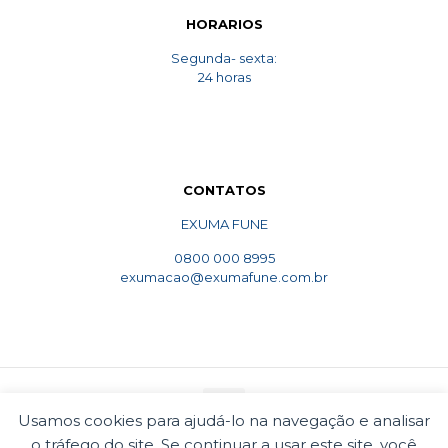
HORARIOS
Segunda- sexta:
24 horas
CONTATOS
EXUMA FUNE
0800 000 8995
exumacao@exumafune.com.br
Usamos cookies para ajudá-lo na navegação e analisar
o tráfego do site. Se continuar a usar este site, você