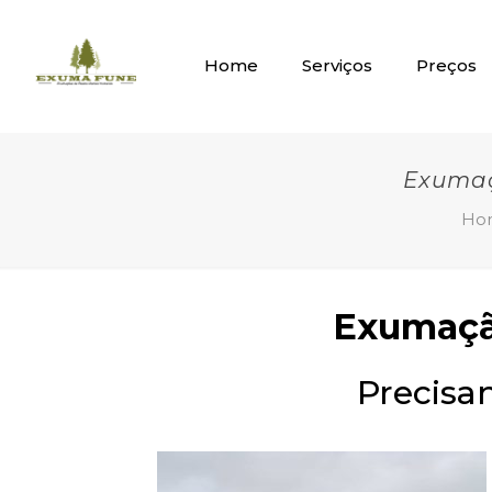
Home
Serviços
Preços
Exumaç
Ho
Exumação
Precisa