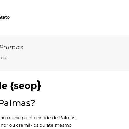
tato
 Palmas
lmas
}
de {seop
 Palmas?
rio municipal da cidade de Palmas ,
enor ou cremá-los ou ate mesmo