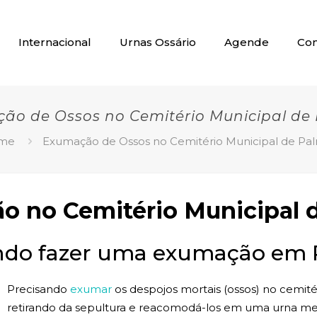
Internacional
Urnas Ossário
Agende
Con
ão de Ossos no Cemitério Municipal de
me
Exumação de Ossos no Cemitério Municipal de Pa
 no Cemitério Municipal 
ndo fazer uma exumação em
Precisando
exumar
os despojos mortais (ossos) no cemité
retirando da sepultura e reacomodá-los em uma urna m