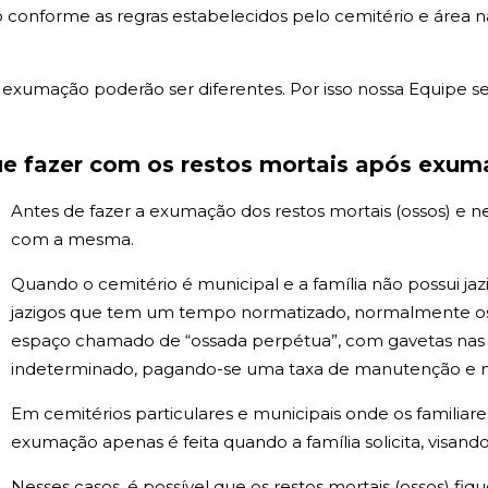
 conforme as regras estabelecidos pelo cemitério e área 
xumação poderão ser diferentes. Por isso nossa Equipe sem
e fazer com os restos mortais após exu
Antes de fazer a exumação dos restos mortais (ossos) e 
com a mesma.
Quando o cemitério é municipal e a família não possui j
jazigos que tem um tempo normatizado, normalmente os 
espaço chamado de “ossada perpétua”, com gavetas na
indeterminado, pagando-se uma taxa de manutenção e na 
Em cemitérios particulares e municipais onde os familiar
exumação apenas é feita quando a família solicita, visando
Nesses casos, é possível que os restos mortais (ossos) fi