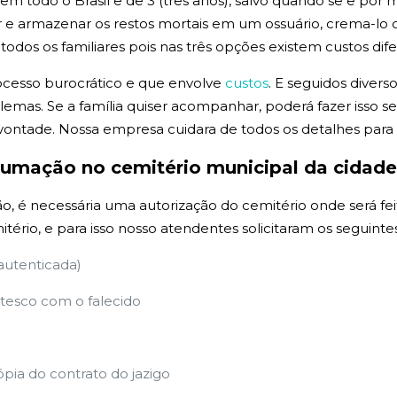
todo o Brasil e de 3 (três anos), salvo quando se e por med
 armazenar os restos mortais em um ossuário, crema-lo ou
os os familiares pois nas três opções existem custos dife
ocesso burocrático e que envolve
custos
. E seguidos divers
emas. Se a família quiser acompanhar, poderá fazer isso
vontade. Nossa empresa cuidara de todos os detalhes par
exumação no cemitério municipal da cidad
, é necessária uma autorização do cemitério onde será fei
itério, e para isso nosso atendentes solicitaram os seguin
 autenticada)
esco com o falecido
ópia do contrato do jazigo