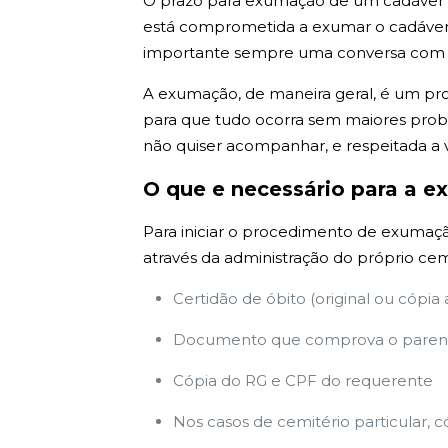
O prazo para exumação de um cadáver em 
está comprometida a exumar o cadáver e
importante sempre uma conversa com tod
A exumação, de maneira geral, é um pr
para que tudo ocorra sem maiores probl
não quiser acompanhar, e respeitada a 
O que e necessário para a 
Para iniciar o procedimento de exumação
através da administração do próprio cem
Certidão de óbito (original ou cópia
Documento que comprova o parent
Cópia do RG e CPF do requerente
Nos casos de cemitério particular, c