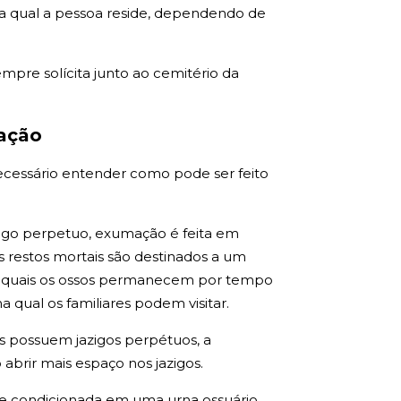
na qual a pessoa reside, dependendo de
pre solícita junto ao cemitério da
mação
necessário entender como pode ser feito
azigo perpetuo, exumação é feita em
restos mortais são destinados a um
s quais os ossos permanecem por tempo
qual os familiares podem visitar.
es possuem jazigos perpétuos, a
 abrir mais espaço nos jazigos.
que condicionada em uma urna ossuário,