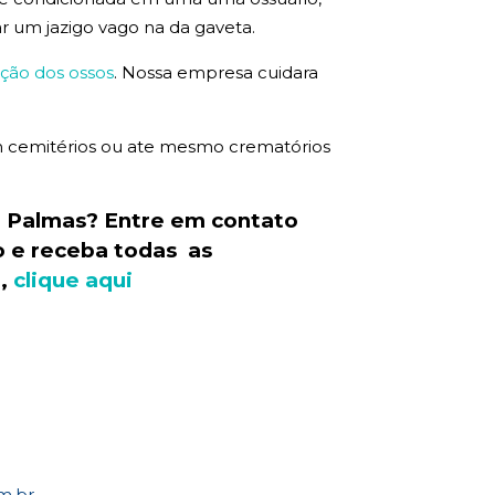
ar um jazigo vago na da gaveta.
ção dos ossos
. Nossa empresa cuidara
 em cemitérios ou ate mesmo crematórios
 Palmas? Entre em contato
o e receba todas as
o,
clique aqui
m.br