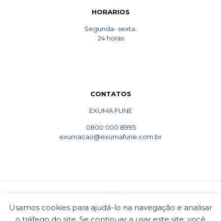
HORARIOS
Segunda- sexta:
24 horas
CONTATOS
EXUMA FUNE
0800 000 8995
exumacao@exumafune.com.br
Usamos cookies para ajudá-lo na navegação e analisar
o tráfego do site. Se continuar a usar este site, você