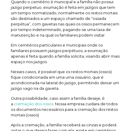
Quando o cemitério é municipal e a família não possui
jazigo perpetuo, exumação é feita em jazigos que tem
um tempo normatizado, normalmente os restos mortais
são destinados a um espaço chamado de “ossada
perpétua”, com gavetas nas quais os ossos permanecem
por tempo indeterminado, pagando-se uma taxa de
manutenção e na qual os familiares podem visitar.
Em cemitérios particulares e municipais onde os
familiares possuem jazigos perpétuos, a exumação
apenas é feita quando a família solicita, visando abrir mais
espaço nos jazigos.
Nesses casos, é possível que os restos mortais (ossos)
fique condicionada em uma urna ossuário, que é
acondicionada na lateral do jazigo, permitindo deixar um
jazigo vago na da gaveta.
Outra possibilidade, caso assim a família deseje, é
a
cremação dos ossos
. Nossa empresa cuidara de todos
os documentos necessários para a cremação dos restos
mortais (ossos)
Após a cremação, a família receberá as cinzas e poderá
optar o que deseja fazer com ela: existe em cemitérios