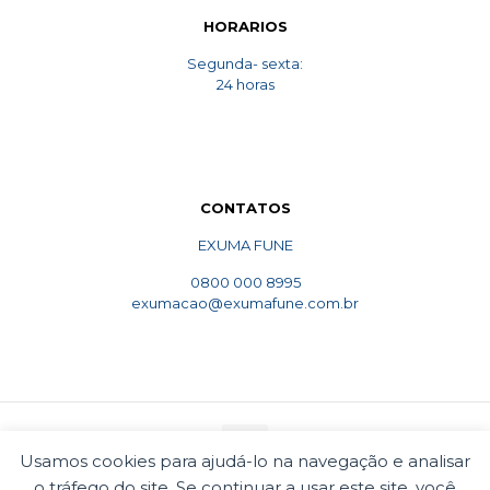
HORARIOS
Segunda- sexta:
24 horas
CONTATOS
EXUMA FUNE
0800 000 8995
exumacao@exumafune.com.br
Usamos cookies para ajudá-lo na navegação e analisar
o tráfego do site. Se continuar a usar este site, você