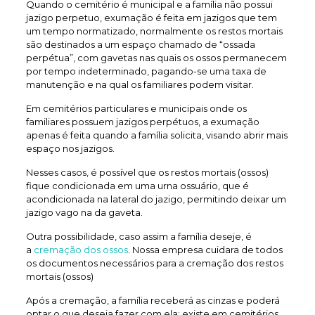
Quando o cemitério é municipal e a família não possui
jazigo perpetuo, exumação é feita em jazigos que tem
um tempo normatizado, normalmente os restos mortais
são destinados a um espaço chamado de “ossada
perpétua”, com gavetas nas quais os ossos permanecem
por tempo indeterminado, pagando-se uma taxa de
manutenção e na qual os familiares podem visitar.
Em cemitérios particulares e municipais onde os
familiares possuem jazigos perpétuos, a exumação
apenas é feita quando a família solicita, visando abrir mais
espaço nos jazigos.
Nesses casos, é possível que os restos mortais (ossos)
fique condicionada em uma urna ossuário, que é
acondicionada na lateral do jazigo, permitindo deixar um
jazigo vago na da gaveta.
Outra possibilidade, caso assim a família deseje, é
a
cremação dos ossos
. Nossa empresa cuidara de todos
os documentos necessários para a cremação dos restos
mortais (ossos)
Após a cremação, a família receberá as cinzas e poderá
optar o que deseja fazer com ela: existe em cemitérios