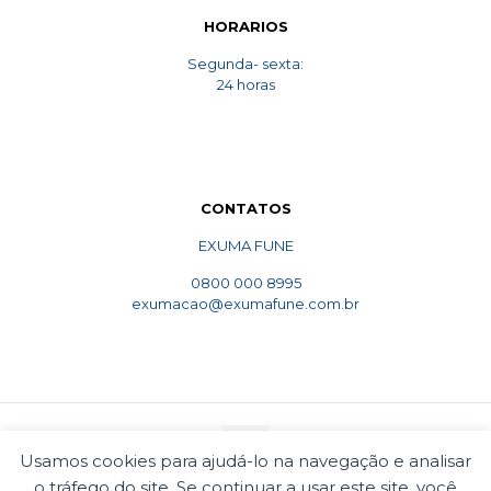
HORARIOS
Segunda- sexta:
24 horas
CONTATOS
EXUMA FUNE
0800 000 8995
exumacao@exumafune.com.br
Usamos cookies para ajudá-lo na navegação e analisar
o tráfego do site. Se continuar a usar este site, você