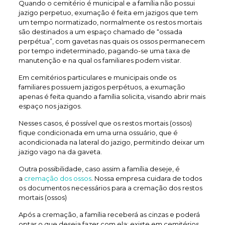
Quando o cemitério é municipal e a família não possui
jazigo perpetuo, exumação é feita em jazigos que tem
um tempo normatizado, normalmente os restos mortais
são destinados a um espaço chamado de “ossada
perpétua”, com gavetas nas quais os ossos permanecem
por tempo indeterminado, pagando-se uma taxa de
manutenção e na qual os familiares podem visitar.
Em cemitérios particulares e municipais onde os
familiares possuem jazigos perpétuos, a exumação
apenas é feita quando a família solicita, visando abrir mais
espaço nos jazigos.
Nesses casos, é possível que os restos mortais (ossos)
fique condicionada em uma urna ossuário, que é
acondicionada na lateral do jazigo, permitindo deixar um
jazigo vago na da gaveta.
Outra possibilidade, caso assim a família deseje, é
a
cremação dos ossos
. Nossa empresa cuidara de todos
os documentos necessários para a cremação dos restos
mortais (ossos)
Após a cremação, a família receberá as cinzas e poderá
optar o que deseja fazer com ela: existe em cemitérios