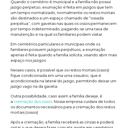
Quando o cemitério é municipal e a família não possui
jazigo perpetuo, exumação é feita em jazigos que tem
um tempo normatizado, normalmente os restos mortais
são destinados a um espaço chamado de “ossada
perpétua”, com gavetas nas quais os ossos permanecem
por tempo indeterminado, pagando-se uma taxa de
manutenção e na qual os familiares podem visitar.
Em cemitérios particulares e municipais onde os
familiares possuem jazigos perpétuos, a exumação
apenas é feita quando a família solicita, visando abrir mais
espaço nos jazigos.
Nesses casos, é possível que os restos mortais (ossos)
fique condicionada em uma urna ossuário, que é
acondicionada na lateral do jazigo, permitindo deixar um
jazigo vago na da gaveta.
Outra possibilidade, caso assim a família deseje, é
a
cremação dos ossos
. Nossa empresa cuidara de todos
os documentos necessários para a cremação dos restos
mortais (ossos)
Após a cremação, a família receberá as cinzas e poderá
optar o que deseja fazer com ela: existe em cemitérios