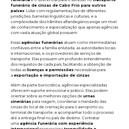
funerário de cinzas de Cabo Frio
para outros
países
. Lidar com regulamentações de diferentes
jurisdições, barreiras linguísticas e culturais, e a
complexidade dos trâmites alfandegários exige um nível
de conhecimento e especialização que apenas agências
com vasta atuação global possuem.
Essas
agências funerárias
atuam como intermediárias
confiáveis entre a família enlutada, as autoridades locais
e internacionais, e os provedores de serviços de
transporte. Elas possuem um profundo entendimento
dos requisitos de cada país, facilitando a obtenção de
todas as
licenças e permissões
necessárias para
a
exportação e importação de cinzas
.
Além da parte burocrática, agências especializadas
oferecem suporte emocional e prático. Elas podem
orientar sobre as melhores opções de
urnas
cinerárias
para viagem, coordenar o translado das
cinzas do local de cremação para o aeroporto ou
terminal de transporte, e acompanhar todo o processo
até a entrega final no país de destino. Contratar
uma
agência funerária com experiência
internacional
proporciona
tranquilidade e