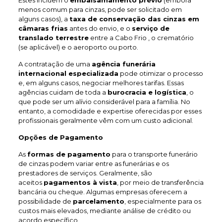
Estes incluem o
embalsamamento prévio
(embora
menos comum para cinzas, pode ser solicitado em
alguns casos), a
taxa de conservação das cinzas em
câmaras frias
antes do envio, e o
serviço de
translado terrestre
entre a Cabo Frio , o crematório
(se aplicável) e o aeroporto ou porto.
A contratação de uma
agência funerária
internacional especializada
pode otimizar o processo
e, em alguns casos, negociar melhores tarifas. Essas
agências cuidam de toda a
burocracia e logística
, o
que pode ser um alívio considerável para a família. No
entanto, a comodidade e expertise oferecidas por esses
profissionais geralmente vêm com um custo adicional.
Opções de Pagamento
As
formas de pagamento
para o transporte funerário
de cinzas podem variar entre as funerárias e os
prestadores de serviços. Geralmente, são
aceitos
pagamentos à vista
, por meio de transferência
bancária ou cheque. Algumas empresas oferecem a
possibilidade de
parcelamento
, especialmente para os
custos mais elevados, mediante análise de crédito ou
acordo específico.