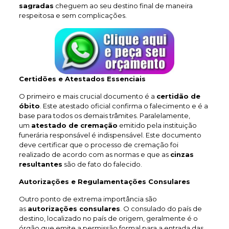
sagradas
cheguem ao seu destino final de maneira
respeitosa e sem complicações.
Certidões e Atestados Essenciais
O primeiro e mais crucial documento é a
certidão de
óbito
. Este atestado oficial confirma o falecimento e é a
base para todos os demais trâmites. Paralelamente,
um
atestado de cremação
emitido pela instituição
funerária responsável é indispensável. Este documento
deve certificar que o processo de cremação foi
realizado de acordo com as normas e que as
cinzas
resultantes
são de fato do falecido.
Autorizações e Regulamentações Consulares
Outro ponto de extrema importância são
as
autorizações consulares
. O consulado do país de
destino, localizado no país de origem, geralmente é o
órgão que emite a permissão formal para a entrada das