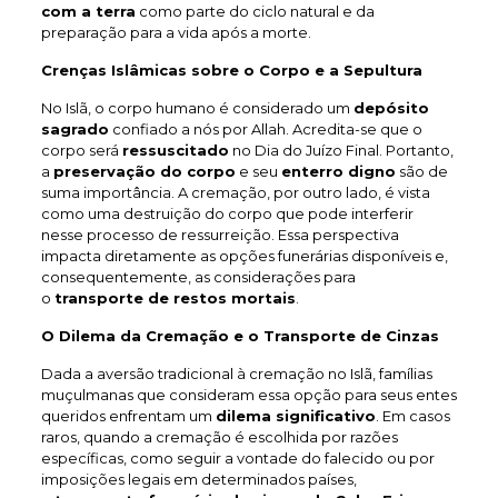
com a terra
como parte do ciclo natural e da
preparação para a vida após a morte.
Crenças Islâmicas sobre o Corpo e a Sepultura
No Islã, o corpo humano é considerado um
depósito
sagrado
confiado a nós por Allah. Acredita-se que o
corpo será
ressuscitado
no Dia do Juízo Final. Portanto,
a
preservação do corpo
e seu
enterro digno
são de
suma importância. A cremação, por outro lado, é vista
como uma destruição do corpo que pode interferir
nesse processo de ressurreição. Essa perspectiva
impacta diretamente as opções funerárias disponíveis e,
consequentemente, as considerações para
o
transporte de restos mortais
.
O Dilema da Cremação e o Transporte de Cinzas
Dada a aversão tradicional à cremação no Islã, famílias
muçulmanas que consideram essa opção para seus entes
queridos enfrentam um
dilema significativo
. Em casos
raros, quando a cremação é escolhida por razões
específicas, como seguir a vontade do falecido ou por
imposições legais em determinados países,