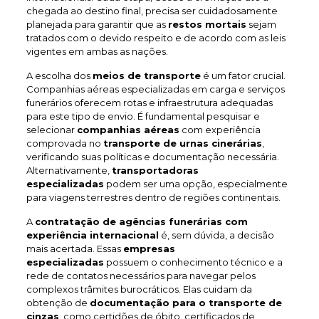
chegada ao destino final, precisa ser cuidadosamente
planejada para garantir que as
restos mortais
sejam
tratados com o devido respeito e de acordo com as leis
vigentes em ambas as nações.
A escolha dos
meios de transporte
é um fator crucial.
Companhias aéreas especializadas em carga e serviços
funerários oferecem rotas e infraestrutura adequadas
para este tipo de envio. É fundamental pesquisar e
selecionar
companhias aéreas
com experiência
comprovada no
transporte de urnas cinerárias
,
verificando suas políticas e documentação necessária.
Alternativamente,
transportadoras
especializadas
podem ser uma opção, especialmente
para viagens terrestres dentro de regiões continentais.
A
contratação de agências funerárias com
experiência internacional
é, sem dúvida, a decisão
mais acertada. Essas
empresas
especializadas
possuem o conhecimento técnico e a
rede de contatos necessários para navegar pelos
complexos trâmites burocráticos. Elas cuidam da
obtenção de
documentação para o transporte de
cinzas
, como certidões de óbito, certificados de