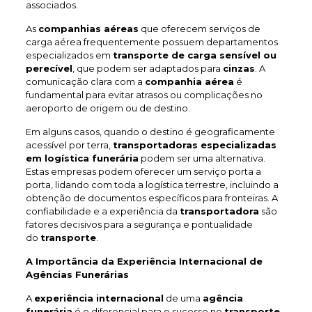
associados.
As
companhias aéreas
que oferecem serviços de
carga aérea frequentemente possuem departamentos
especializados em
transporte de carga sensível ou
perecível
, que podem ser adaptados para
cinzas
. A
comunicação clara com a
companhia aérea
é
fundamental para evitar atrasos ou complicações no
aeroporto de origem ou de destino.
Em alguns casos, quando o destino é geograficamente
acessível por terra,
transportadoras especializadas
em logística funerária
podem ser uma alternativa.
Estas empresas podem oferecer um serviço porta a
porta, lidando com toda a logística terrestre, incluindo a
obtenção de documentos específicos para fronteiras. A
confiabilidade e a experiência da
transportadora
são
fatores decisivos para a segurança e pontualidade
do
transporte
.
A Importância da Experiência Internacional de
Agências Funerárias
A
experiência internacional
de uma
agência
funerária
é o diferencial para o sucesso no
transporte