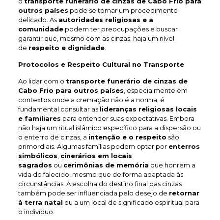
o
transporte funerário de cinzas de Cabo Frio
para
outros países
pode se tornar um procedimento
delicado. As
autoridades religiosas e a
comunidade
podem ter preocupações e buscar
garantir que, mesmo com as cinzas, haja um nível
de
respeito e dignidade
.
Protocolos e Respeito Cultural no Transporte
Ao lidar com o
transporte funerário de cinzas de
Cabo Frio
para outros países
, especialmente em
contextos onde a cremação não é a norma, é
fundamental consultar as
lideranças religiosas locais
e familiares
para entender suas expectativas. Embora
não haja um ritual islâmico específico para a dispersão ou
o enterro de cinzas, a
intenção e o respeito
são
primordiais. Algumas famílias podem optar por
enterros
simbólicos
,
cinerários em locais
sagrados
ou
cerimônias de memória
que honrem a
vida do falecido, mesmo que de forma adaptada às
circunstâncias. A escolha do destino final das cinzas
também pode ser influenciada pelo desejo de
retornar
à terra natal
ou a um local de significado espiritual para
o indivíduo.