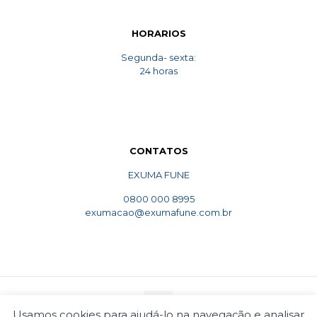
HORARIOS
Segunda- sexta:
24 horas
CONTATOS
EXUMA FUNE
0800 000 8995
exumacao@exumafune.com.br
Usamos cookies para ajudá-lo na navegação e analisar