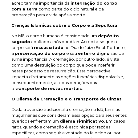
acreditam na importância da
integração do corpo
com a terra
como parte do ciclo natural e da
preparação para a vida após a morte.
Crenças Islâmicas sobre o Corpo e a Sepultura
No Islã, o corpo humano é considerado um
depósito
sagrado
confiado a nós por Allah. Acredita-se que o
corpo será
ressuscitado
no Dia do Juízo Final. Portanto,
a
preservação do corpo
e seu
enterro digno
são de
suma importância. A cremação, por outro lado, é vista
como uma destruição do corpo que pode interferir
nesse processo de ressurreição. Essa perspectiva
impacta diretamente as opções funerárias disponíveis e,
consequentemente, as considerações para
o
transporte de restos mortais
.
O Dilema da Cremação e o Transporte de Cinzas
Dada a aversão tradicional à cremação no Islã, famílias
muçulmanas que consideram essa opção para seus entes
queridos enfrentam um
dilema significativo
. Em casos
raros, quando a cremação é escolhida por razões
específicas, como seguir a vontade do falecido ou por