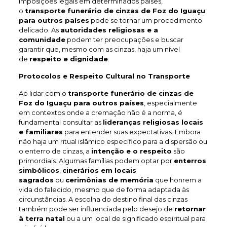
imposições legais em determinados países,
o
transporte funerário de cinzas de Foz do Iguaçu
para outros países
pode se tornar um procedimento
delicado. As
autoridades religiosas e a
comunidade
podem ter preocupações e buscar
garantir que, mesmo com as cinzas, haja um nível
de
respeito e dignidade
.
Protocolos e Respeito Cultural no Transporte
Ao lidar com o
transporte funerário de cinzas de
Foz do Iguaçu
para outros países
, especialmente
em contextos onde a cremação não é a norma, é
fundamental consultar as
lideranças religiosas locais
e familiares
para entender suas expectativas. Embora
não haja um ritual islâmico específico para a dispersão ou
o enterro de cinzas, a
intenção e o respeito
são
primordiais. Algumas famílias podem optar por
enterros
simbólicos
,
cinerários em locais
sagrados
ou
cerimônias de memória
que honrem a
vida do falecido, mesmo que de forma adaptada às
circunstâncias. A escolha do destino final das cinzas
também pode ser influenciada pelo desejo de
retornar
à terra natal
ou a um local de significado espiritual para