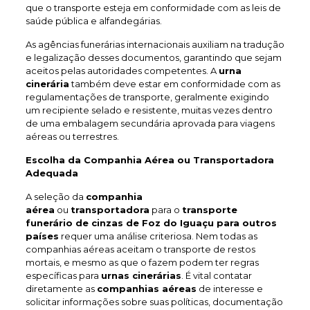
que o transporte esteja em conformidade com as leis de
saúde pública e alfandegárias.
As agências funerárias internacionais auxiliam na tradução
e legalização desses documentos, garantindo que sejam
aceitos pelas autoridades competentes. A
urna
cinerária
também deve estar em conformidade com as
regulamentações de transporte, geralmente exigindo
um recipiente selado e resistente, muitas vezes dentro
de uma embalagem secundária aprovada para viagens
aéreas ou terrestres.
Escolha da Companhia Aérea ou Transportadora
Adequada
A seleção da
companhia
aérea
ou
transportadora
para o
transporte
funerário de cinzas de Foz do Iguaçu
para outros
países
requer uma análise criteriosa. Nem todas as
companhias aéreas aceitam o transporte de restos
mortais, e mesmo as que o fazem podem ter regras
específicas para
urnas cinerárias
. É vital contatar
diretamente as
companhias aéreas
de interesse e
solicitar informações sobre suas políticas, documentação