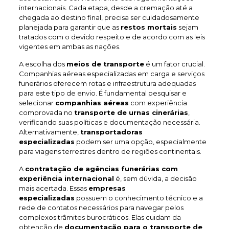
internacionais. Cada etapa, desde a cremação até a
chegada ao destino final, precisa ser cuidadosamente
planejada para garantir que as
restos mortais
sejam
tratados com o devido respeito e de acordo com as leis
vigentes em ambas as nações.
A escolha dos
meios de transporte
é um fator crucial.
Companhias aéreas especializadas em carga e serviços
funerários oferecem rotas e infraestrutura adequadas
para este tipo de envio. É fundamental pesquisar e
selecionar
companhias aéreas
com experiência
comprovada no
transporte de urnas cinerárias
,
verificando suas políticas e documentação necessária.
Alternativamente,
transportadoras
especializadas
podem ser uma opção, especialmente
para viagens terrestres dentro de regiões continentais.
A
contratação de agências funerárias com
experiência internacional
é, sem dúvida, a decisão
mais acertada. Essas
empresas
especializadas
possuem o conhecimento técnico e a
rede de contatos necessários para navegar pelos
complexos trâmites burocráticos. Elas cuidam da
obtenção de
documentação para o transporte de