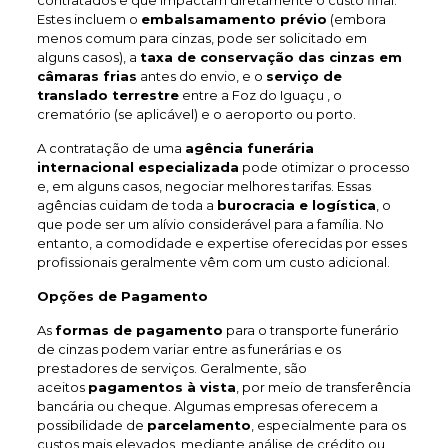
contratados e que impactam diretamente o custo final.
Estes incluem o
embalsamamento prévio
(embora
menos comum para cinzas, pode ser solicitado em
alguns casos), a
taxa de conservação das cinzas em
câmaras frias
antes do envio, e o
serviço de
translado terrestre
entre a Foz do Iguaçu , o
crematório (se aplicável) e o aeroporto ou porto.
A contratação de uma
agência funerária
internacional especializada
pode otimizar o processo
e, em alguns casos, negociar melhores tarifas. Essas
agências cuidam de toda a
burocracia e logística
, o
que pode ser um alívio considerável para a família. No
entanto, a comodidade e expertise oferecidas por esses
profissionais geralmente vêm com um custo adicional.
Opções de Pagamento
As
formas de pagamento
para o transporte funerário
de cinzas podem variar entre as funerárias e os
prestadores de serviços. Geralmente, são
aceitos
pagamentos à vista
, por meio de transferência
bancária ou cheque. Algumas empresas oferecem a
possibilidade de
parcelamento
, especialmente para os
custos mais elevados, mediante análise de crédito ou