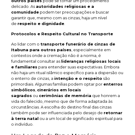
outros países
pode se tornar um procedimento
delicado. As
autoridades religiosas e a
comunidade
podem ter preocupações e buscar
garantir que, mesmo com as cinzas, haja um nível
de
respeito e dignidade
.
Protocolos e Respeito Cultural no Transporte
Ao lidar com o
transporte funerário de cinzas de
Itabuna
para outros países
, especialmente em
contextos onde a cremação não é a norma, é
fundamental consultar as
lideranças religiosas locais
e familiares
para entender suas expectativas. Embora
não haja um ritual islâmico específico para a dispersão ou
o enterro de cinzas, a
intenção e o respeito
são
primordiais. Algumas famílias podem optar por
enterros
simbólicos
,
cinerários em locais
sagrados
ou
cerimônias de memória
que honrem a
vida do falecido, mesmo que de forma adaptada às
circunstâncias. A escolha do destino final das cinzas
também pode ser influenciada pelo desejo de
retornar
à terra natal
ou a um local de significado espiritual para
o indivíduo.