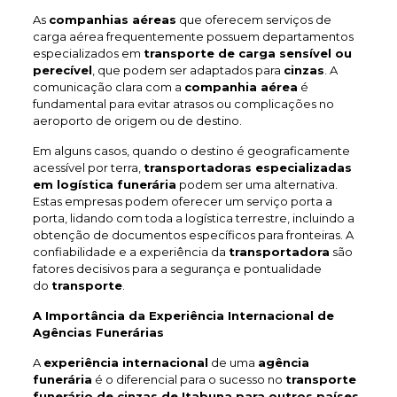
As
companhias aéreas
que oferecem serviços de
carga aérea frequentemente possuem departamentos
especializados em
transporte de carga sensível ou
perecível
, que podem ser adaptados para
cinzas
. A
comunicação clara com a
companhia aérea
é
fundamental para evitar atrasos ou complicações no
aeroporto de origem ou de destino.
Em alguns casos, quando o destino é geograficamente
acessível por terra,
transportadoras especializadas
em logística funerária
podem ser uma alternativa.
Estas empresas podem oferecer um serviço porta a
porta, lidando com toda a logística terrestre, incluindo a
obtenção de documentos específicos para fronteiras. A
confiabilidade e a experiência da
transportadora
são
fatores decisivos para a segurança e pontualidade
do
transporte
.
A Importância da Experiência Internacional de
Agências Funerárias
A
experiência internacional
de uma
agência
funerária
é o diferencial para o sucesso no
transporte
funerário de cinzas de Itabuna
para outros países
.