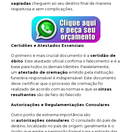
sagradas
cheguem ao seu destino final de maneira
respeitosa e sem complicações.
Certidões e Atestados Essenciais
O primeiro e mais crucial documento é a
certidão de
óbito
. Este atestado oficial confirma o falecimento e é a
base para todos os demais trâmites. Paralelamente,
um
atestado de cremação
emitido pela instituição
funerária responsável é indispensável. Este documento
deve certificar que o processo de cremação foi
realizado de acordo com as normas e que as
cinzas
resultantes
são de fato do falecido.
Autorizações e Regulamentações Consulares
Outro ponto de extrema importância são
as
autorizações consulares
. O consulado do país de
destino, localizado no país de origem, geralmente é o
órgão que emite a permissão formal para a entrada das