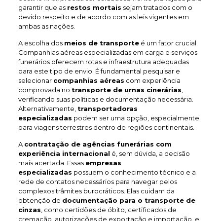
garantir que as
restos mortais
sejam tratados com o
devido respeito e de acordo com as leis vigentes em
ambas as nações.
A escolha dos
meios de transporte
é um fator crucial.
Companhias aéreas especializadas em carga e serviços
funerários oferecem rotas e infraestrutura adequadas
para este tipo de envio. É fundamental pesquisar e
selecionar
companhias aéreas
com experiência
comprovada no
transporte de urnas cinerárias
,
verificando suas políticas e documentação necessária.
Alternativamente,
transportadoras
especializadas
podem ser uma opção, especialmente
para viagens terrestres dentro de regiões continentais.
A
contratação de agências funerárias com
experiência internacional
é, sem dúvida, a decisão
mais acertada. Essas
empresas
especializadas
possuem o conhecimento técnico e a
rede de contatos necessários para navegar pelos
complexos trâmites burocráticos. Elas cuidam da
obtenção de
documentação para o transporte de
cinzas
, como certidões de óbito, certificados de
cremação, autorizações de exportação e importação, e