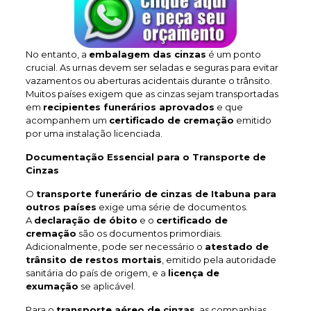
No entanto, a
embalagem das cinzas
é um ponto
crucial. As urnas devem ser seladas e seguras para evitar
vazamentos ou aberturas acidentais durante o trânsito.
Muitos países exigem que as cinzas sejam transportadas
em
recipientes funerários aprovados
e que
acompanhem um
certificado de cremação
emitido
por uma instalação licenciada.
Documentação Essencial para o Transporte de
Cinzas
O
transporte funerário de cinzas de Itabuna
para
outros países
exige uma série de documentos.
A
declaração de óbito
e o
certificado de
cremação
são os documentos primordiais.
Adicionalmente, pode ser necessário o
atestado de
trânsito de restos mortais
, emitido pela autoridade
sanitária do país de origem, e a
licença de
exumação
se aplicável.
Para o
transporte aéreo de cinzas
, as companhias