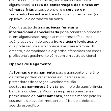
menos comum para cinzas, pode ser solicitado em
alguns casos), a
taxa de conservação das cinzas em
câmaras frias
antes do envio, e o
serviço de
translado terrestre
entre a Itabuna , o crematório (se
aplicável) e o aeroporto ou porto.
A contratação de uma
agência funerária
internacional especializada
pode otimizar o processo
e, em alguns casos, negociar melhores tarifas. Essas
agências cuidam de toda a
burocracia e logística
, o
que pode ser um alívio considerável para a família. No
entanto, a comodidade e expertise oferecidas por esses
profissionais geralmente vêm com um custo adicional.
Opções de Pagamento
As
formas de pagamento
para o transporte funerário
de cinzas podem variar entre as funerárias e os
prestadores de serviços. Geralmente, são
aceitos
pagamentos à vista
, por meio de transferência
bancária ou cheque. Algumas empresas oferecem a
possibilidade de
parcelamento
, especialmente para os
custos mais elevados, mediante análise de crédito ou
acordo específico.