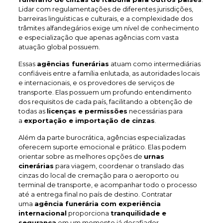
Lidar com regulamentações de diferentes jurisdições,
barreiras linguísticas e culturais, e a complexidade dos
trâmites alfandegários exige um nível de conhecimento
e especialização que apenas agências com vasta
atuação global possuem.
Essas
agências funerárias
atuam como intermediárias
confiáveis entre a família enlutada, as autoridades locais
e internacionais, e os provedores de serviços de
transporte. Elas possuem um profundo entendimento
dos requisitos de cada país, facilitando a obtenção de
todas as
licenças e permissões
necessárias para
a
exportação e importação de cinzas
.
Além da parte burocrática, agências especializadas
oferecem suporte emocional e prático. Elas podem
orientar sobre as melhores opções de
urnas
cinerárias
para viagem, coordenar o translado das
cinzas do local de cremação para o aeroporto ou
terminal de transporte, e acompanhar todo o processo
até a entrega final no país de destino. Contratar
uma
agência funerária com experiência
internacional
proporciona
tranquilidade e
segurança
em um momento já desafiador.,