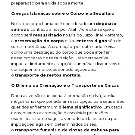
preparação para a vida após a morte.
Crenças Islâmicas sobre o Corpo e a Sepultura
No Islã, o corpo humano é considerado um
depósito
sagrado
confiado a nós por Allah. Acredita-se que o
corpo será
ressuscitado
no Dia do Juízo Final. Portanto,
a
preservação do corpo
e seu
enterro digno
são de
suma importância. A cremação, por outro lado, é vista
como uma destruição do corpo que pode interferir
nesse processo de ressurreição. Essa perspectiva
impacta diretamente as opções funerárias disponíveis e,
consequentemente, as considerações para
o
transporte de restos mortais
.
O Dilema da Cremação e o Transporte de Cinzas
Dada a aversão tradicional à cremação no Islã, famílias
muçulmanas que consideram essa opção para seus entes
queridos enfrentam um
dilema significativo
. Em casos
raros, quando a cremação é escolhida por razões
específicas, como seguir a vontade do falecido ou por
imposições legais em determinados países,
o
transporte funerário de cinzas de Itabuna
para