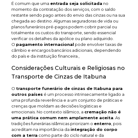
É comum que uma
entrada seja solicitada
no
momento da contratação dos serviços, com o saldo
restante sendo pago antes do envio das cinzas ou na sua
chegada ao destino. Algumas seguradoras de vida ou
planos funerários pré-pagos podem cobrir parcial ou
totalmente os custos do transporte, sendo essencial
verificar os detalhes da apólice ou plano adquirido.
O
pagamento internacional
pode envolver taxas de
câmbio e encargos bancários adicionais, dependendo
do país e da instituição financeira.,
Considerações Culturais e Religiosas no
Transporte de Cinzas de Itabuna
O
transporte funerário de cinzas de Itabuna
para
outros países
é um processo intrinsecamente ligado a
uma profunda reverência e a um conjunto de práticas e
crenças que moldam as decisões logísticas e
emocionais. No contexto islâmico, a
cremação não é
uma prática comum nem amplamente aceita
. As
tradições funerárias islâmicas priorizam o
enterro
, pois
acreditam na importância da
integração do corpo
com a terra
como parte do ciclo natural e da