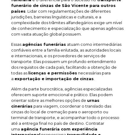
funerário de cinzas de São Vicente
para outros
países
. Lidar com regulamentações de diferentes
jurisdições, barreiras linguísticas e culturais, e a
complexidade dos trâmites alfandegários exige um nível
de conhecimento e especialização que apenas agências
com vasta atuação global possuem.
Essas
agências funerárias
atuam como intermediárias
confiáveis entre a família enlutada, as autoridades locais
e internacionais, e os provedores de serviços de
transporte. Elas possuem um profundo entendimento
dos requisitos de cada país, facilitando a obtenção de
todas as
licenças e permissões
necessárias para
a
exportação e importação de cinzas
.
Além da parte burocrática, agências especializadas
oferecem suporte emocional e prático. Elas podem
orientar sobre as melhores opções de
urnas
cinerárias
para viagem, coordenar o translado das
cinzas do local de cremação para o aeroporto ou
terminal de transporte, e acompanhar todo o processo
até a entrega final no país de destino. Contratar
uma
agência funerária com experiência
internacional
proporciona
tranquilidade e