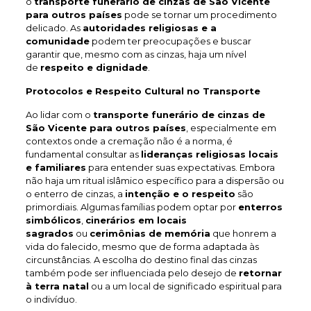
o
transporte funerário de cinzas de São Vicente
para outros países
pode se tornar um procedimento
delicado. As
autoridades religiosas e a
comunidade
podem ter preocupações e buscar
garantir que, mesmo com as cinzas, haja um nível
de
respeito e dignidade
.
Protocolos e Respeito Cultural no Transporte
Ao lidar com o
transporte funerário de cinzas de
São Vicente
para outros países
, especialmente em
contextos onde a cremação não é a norma, é
fundamental consultar as
lideranças religiosas locais
e familiares
para entender suas expectativas. Embora
não haja um ritual islâmico específico para a dispersão ou
o enterro de cinzas, a
intenção e o respeito
são
primordiais. Algumas famílias podem optar por
enterros
simbólicos
,
cinerários em locais
sagrados
ou
cerimônias de memória
que honrem a
vida do falecido, mesmo que de forma adaptada às
circunstâncias. A escolha do destino final das cinzas
também pode ser influenciada pelo desejo de
retornar
à terra natal
ou a um local de significado espiritual para
o indivíduo.