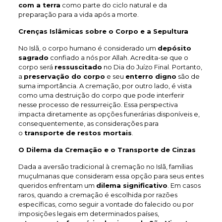
com a terra
como parte do ciclo natural e da
preparação para a vida após a morte.
Crenças Islâmicas sobre o Corpo e a Sepultura
No Islã, o corpo humano é considerado um
depósito
sagrado
confiado a nós por Allah. Acredita-se que o
corpo será
ressuscitado
no Dia do Juízo Final. Portanto,
a
preservação do corpo
e seu
enterro digno
são de
suma importância. A cremação, por outro lado, é vista
como uma destruição do corpo que pode interferir
nesse processo de ressurreição. Essa perspectiva
impacta diretamente as opções funerárias disponíveis e,
consequentemente, as considerações para
o
transporte de restos mortais
.
O Dilema da Cremação e o Transporte de Cinzas
Dada a aversão tradicional à cremação no Islã, famílias
muçulmanas que consideram essa opção para seus entes
queridos enfrentam um
dilema significativo
. Em casos
raros, quando a cremação é escolhida por razões
específicas, como seguir a vontade do falecido ou por
imposições legais em determinados países,