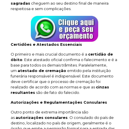
sagradas
cheguem ao seu destino final de maneira
respeitosa e sem complicações.
Certidões e Atestados Essenciais
O primeiro e mais crucial documento é a
certidão de
óbito
. Este atestado oficial confirma o falecimento e é a
base para todos os demais trâmites. Paralelamente,
um
atestado de cremação
emitido pela instituição
funerária responsável é indispensável. Este documento
deve certificar que o processo de cremação foi
realizado de acordo com as normas e que as
cinzas
resultantes
são de fato do falecido.
Autorizações e Regulamentações Consulares
Outro ponto de extrema importância são
as
autorizações consulares
. O consulado do país de
destino, localizado no país de origem, geralmente é o
órgão que emite a permissão formal para a entrada das