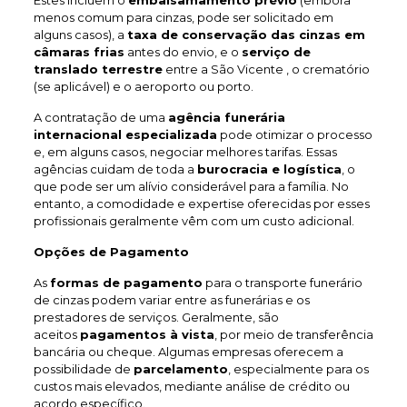
Estes incluem o
embalsamamento prévio
(embora
menos comum para cinzas, pode ser solicitado em
alguns casos), a
taxa de conservação das cinzas em
câmaras frias
antes do envio, e o
serviço de
translado terrestre
entre a São Vicente , o crematório
(se aplicável) e o aeroporto ou porto.
A contratação de uma
agência funerária
internacional especializada
pode otimizar o processo
e, em alguns casos, negociar melhores tarifas. Essas
agências cuidam de toda a
burocracia e logística
, o
que pode ser um alívio considerável para a família. No
entanto, a comodidade e expertise oferecidas por esses
profissionais geralmente vêm com um custo adicional.
Opções de Pagamento
As
formas de pagamento
para o transporte funerário
de cinzas podem variar entre as funerárias e os
prestadores de serviços. Geralmente, são
aceitos
pagamentos à vista
, por meio de transferência
bancária ou cheque. Algumas empresas oferecem a
possibilidade de
parcelamento
, especialmente para os
custos mais elevados, mediante análise de crédito ou
acordo específico.