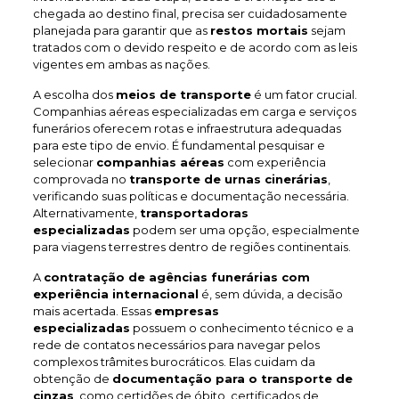
chegada ao destino final, precisa ser cuidadosamente
planejada para garantir que as
restos mortais
sejam
tratados com o devido respeito e de acordo com as leis
vigentes em ambas as nações.
A escolha dos
meios de transporte
é um fator crucial.
Companhias aéreas especializadas em carga e serviços
funerários oferecem rotas e infraestrutura adequadas
para este tipo de envio. É fundamental pesquisar e
selecionar
companhias aéreas
com experiência
comprovada no
transporte de urnas cinerárias
,
verificando suas políticas e documentação necessária.
Alternativamente,
transportadoras
especializadas
podem ser uma opção, especialmente
para viagens terrestres dentro de regiões continentais.
A
contratação de agências funerárias com
experiência internacional
é, sem dúvida, a decisão
mais acertada. Essas
empresas
especializadas
possuem o conhecimento técnico e a
rede de contatos necessários para navegar pelos
complexos trâmites burocráticos. Elas cuidam da
obtenção de
documentação para o transporte de
cinzas
, como certidões de óbito, certificados de