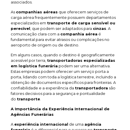
associados.
As
companhias aéreas
que oferecem serviços de
carga aérea frequentemente possuem departamentos
especializados em
transporte de carga sensível ou
perecível
, que podem ser adaptados para
cinzas
. A
comunicação clara com a
companhia aérea
é
fundamental para evitar atrasos ou complicações no
aeroporto de origem ou de destino.
Em alguns casos, quando o destino é geograficamente
acessível por terra,
transportadoras especializadas
em logística funerária
podem ser uma alternativa.
Estas empresas podem oferecer um serviço porta a
porta, lidando com toda a logística terrestre, incluindo a
obtenção de documentos específicos para fronteiras. A
confiabilidade e a experiência da
transportadora
são
fatores decisivos para a segurança e pontualidade
do
transporte
.
A Importância da Experiência Internacional de
Agências Funerárias
A
experiência internacional
de uma
agência
funerária
é o diferencial para o sucesso no
transporte