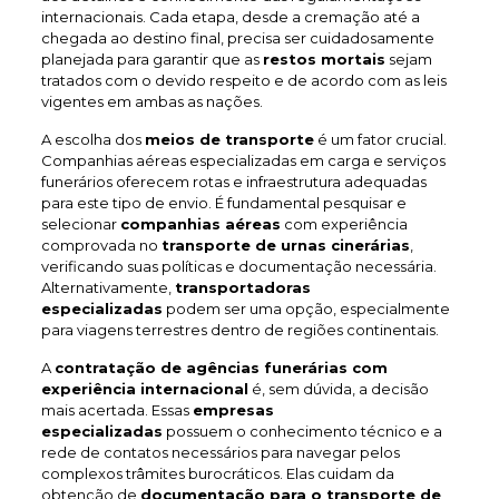
internacionais. Cada etapa, desde a cremação até a
chegada ao destino final, precisa ser cuidadosamente
planejada para garantir que as
restos mortais
sejam
tratados com o devido respeito e de acordo com as leis
vigentes em ambas as nações.
A escolha dos
meios de transporte
é um fator crucial.
Companhias aéreas especializadas em carga e serviços
funerários oferecem rotas e infraestrutura adequadas
para este tipo de envio. É fundamental pesquisar e
selecionar
companhias aéreas
com experiência
comprovada no
transporte de urnas cinerárias
,
verificando suas políticas e documentação necessária.
Alternativamente,
transportadoras
especializadas
podem ser uma opção, especialmente
para viagens terrestres dentro de regiões continentais.
A
contratação de agências funerárias com
experiência internacional
é, sem dúvida, a decisão
mais acertada. Essas
empresas
especializadas
possuem o conhecimento técnico e a
rede de contatos necessários para navegar pelos
complexos trâmites burocráticos. Elas cuidam da
obtenção de
documentação para o transporte de