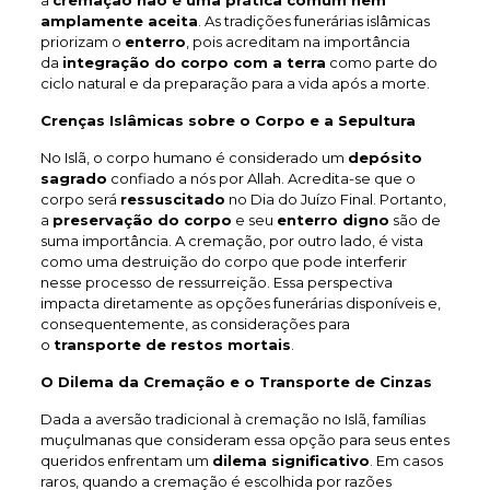
a
cremação não é uma prática comum nem
amplamente aceita
. As tradições funerárias islâmicas
priorizam o
enterro
, pois acreditam na importância
da
integração do corpo com a terra
como parte do
ciclo natural e da preparação para a vida após a morte.
Crenças Islâmicas sobre o Corpo e a Sepultura
No Islã, o corpo humano é considerado um
depósito
sagrado
confiado a nós por Allah. Acredita-se que o
corpo será
ressuscitado
no Dia do Juízo Final. Portanto,
a
preservação do corpo
e seu
enterro digno
são de
suma importância. A cremação, por outro lado, é vista
como uma destruição do corpo que pode interferir
nesse processo de ressurreição. Essa perspectiva
impacta diretamente as opções funerárias disponíveis e,
consequentemente, as considerações para
o
transporte de restos mortais
.
O Dilema da Cremação e o Transporte de Cinzas
Dada a aversão tradicional à cremação no Islã, famílias
muçulmanas que consideram essa opção para seus entes
queridos enfrentam um
dilema significativo
. Em casos
raros, quando a cremação é escolhida por razões