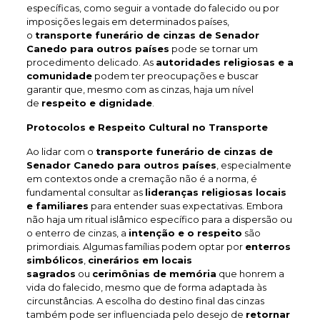
específicas, como seguir a vontade do falecido ou por
imposições legais em determinados países,
o
transporte funerário de cinzas de Senador
Canedo
para outros países
pode se tornar um
procedimento delicado. As
autoridades religiosas e a
comunidade
podem ter preocupações e buscar
garantir que, mesmo com as cinzas, haja um nível
de
respeito e dignidade
.
Protocolos e Respeito Cultural no Transporte
Ao lidar com o
transporte funerário de cinzas de
Senador Canedo
para outros países
, especialmente
em contextos onde a cremação não é a norma, é
fundamental consultar as
lideranças religiosas locais
e familiares
para entender suas expectativas. Embora
não haja um ritual islâmico específico para a dispersão ou
o enterro de cinzas, a
intenção e o respeito
são
primordiais. Algumas famílias podem optar por
enterros
simbólicos
,
cinerários em locais
sagrados
ou
cerimônias de memória
que honrem a
vida do falecido, mesmo que de forma adaptada às
circunstâncias. A escolha do destino final das cinzas
também pode ser influenciada pelo desejo de
retornar