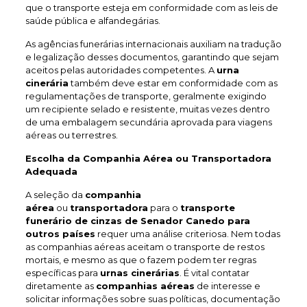
que o transporte esteja em conformidade com as leis de
saúde pública e alfandegárias.
As agências funerárias internacionais auxiliam na tradução
e legalização desses documentos, garantindo que sejam
aceitos pelas autoridades competentes. A
urna
cinerária
também deve estar em conformidade com as
regulamentações de transporte, geralmente exigindo
um recipiente selado e resistente, muitas vezes dentro
de uma embalagem secundária aprovada para viagens
aéreas ou terrestres.
Escolha da Companhia Aérea ou Transportadora
Adequada
A seleção da
companhia
aérea
ou
transportadora
para o
transporte
funerário de cinzas de Senador Canedo
para
outros países
requer uma análise criteriosa. Nem todas
as companhias aéreas aceitam o transporte de restos
mortais, e mesmo as que o fazem podem ter regras
específicas para
urnas cinerárias
. É vital contatar
diretamente as
companhias aéreas
de interesse e
solicitar informações sobre suas políticas, documentação