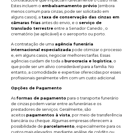
contratados e que impactam diretamente o custo final.
Estes incluem o
embalsamamento prévio
(embora
menos comum para cinzas, pode ser solicitado em
alguns casos), a
taxa de conservação das cinzas em
câmaras frias
antes do envio, e o
serviço de
translado terrestre
entre a Senador Canedo , o
crematório (se aplicável) e o aeroporto ou porto.
A contratação de uma
agência funerária
internacional especializada
pode otimizar o processo
e, em alguns casos, negociar melhores tarifas. Essas
agências cuidam de toda a
burocracia e logística
, o
que pode ser um alívio considerável para a família. No
entanto, a comodidade e expertise oferecidas por esses
profissionais geralmente vêm com um custo adicional.
Opções de Pagamento
As
formas de pagamento
para o transporte funerário
de cinzas podem variar entre as funerárias e os
prestadores de serviços. Geralmente, são
aceitos
pagamentos à vista
, por meio de transferência
bancária ou cheque. Algumas empresas oferecem a
possibilidade de
parcelamento
, especialmente para os
custos mais elevados, mediante análise de crédito ou