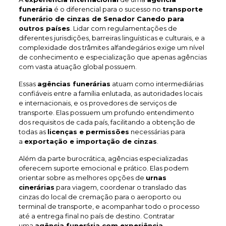
funerária
é o diferencial para o sucesso no
transporte
funerário de cinzas de Senador Canedo
para
outros países
. Lidar com regulamentações de
diferentes jurisdições, barreiras linguísticas e culturais, e a
complexidade dos trâmites alfandegários exige um nível
de conhecimento e especialização que apenas agências
com vasta atuação global possuem.
Essas
agências funerárias
atuam como intermediárias
confiáveis entre a família enlutada, as autoridades locais
e internacionais, e os provedores de serviços de
transporte. Elas possuem um profundo entendimento
dos requisitos de cada país, facilitando a obtenção de
todas as
licenças e permissões
necessárias para
a
exportação e importação de cinzas
.
Além da parte burocrática, agências especializadas
oferecem suporte emocional e prático. Elas podem
orientar sobre as melhores opções de
urnas
cinerárias
para viagem, coordenar o translado das
cinzas do local de cremação para o aeroporto ou
terminal de transporte, e acompanhar todo o processo
até a entrega final no país de destino. Contratar
uma
agência funerária com experiência